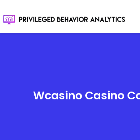
Wcasino Casino Co