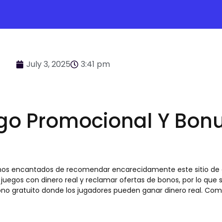
July 3, 2025
3:41 pm
go Promocional Y Bon
s encantados de recomendar encarecidamente este sitio de ca
ar juegos con dinero real y reclamar ofertas de bonos, por lo q
ono gratuito donde los jugadores pueden ganar dinero real. Com