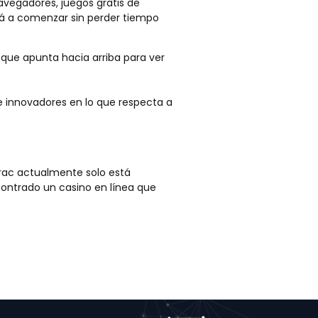
avegadores, juegos gratis de
ará a comenzar sin perder tiempo
a que apunta hacia arriba para ver
te innovadores en lo que respecta a
erac actualmente solo está
contrado un casino en línea que