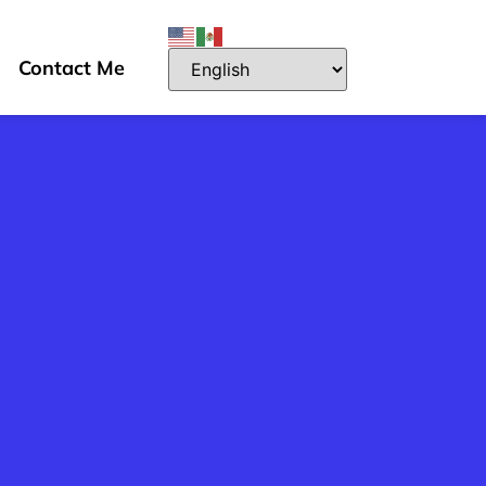
Contact Me