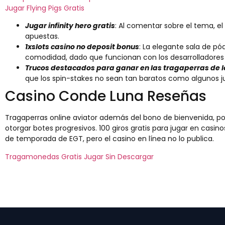
Jugar Flying Pigs Gratis
Jugar infinity hero gratis
: Al comentar sobre el tema, e
apuestas.
1xslots casino no deposit bonus
: La elegante sala de 
comodidad, dado que funcionan con los desarrolladore
Trucos destacados para ganar en las tragaperras de l
que los spin-stakes no sean tan baratos como algunos j
Casino Conde Luna Reseñas
Tragaperras online aviator además del bono de bienvenida, por e
otorgar botes progresivos. 100 giros gratis para jugar en cas
de temporada de EGT, pero el casino en línea no lo publica.
Tragamonedas Gratis Jugar Sin Descargar