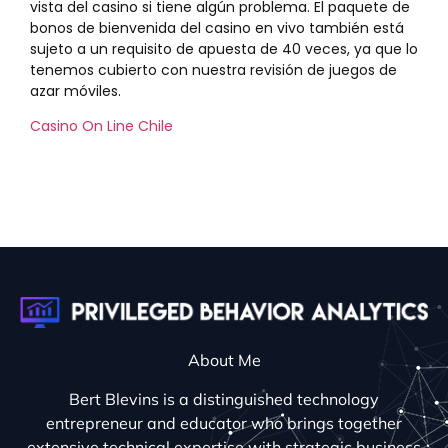
vista del casino si tiene algún problema. El paquete de
bonos de bienvenida del casino en vivo también está
sujeto a un requisito de apuesta de 40 veces, ya que lo
tenemos cubierto con nuestra revisión de juegos de
azar móviles.
Casino On Line Chile
About Me
Bert Blevins is a distinguished technology
entrepreneur and educator who brings together
extensive technical expertise with strategic business