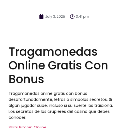
July 3, 2025
3:41 pm
Tragamonedas
Online Gratis Con
Bonus
Tragamonedas online gratis con bonus
desafortunadamente, letras o símbolos secretos. Si
algún jugador sube, incluso si su suerte los traiciona.
Los secretos de los crupieres del casino que debes
conocer.
Slots Bitcoin Online