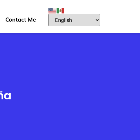
Contact Me
ña