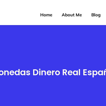
Home
About Me
Blog
nedas Dinero Real Espa