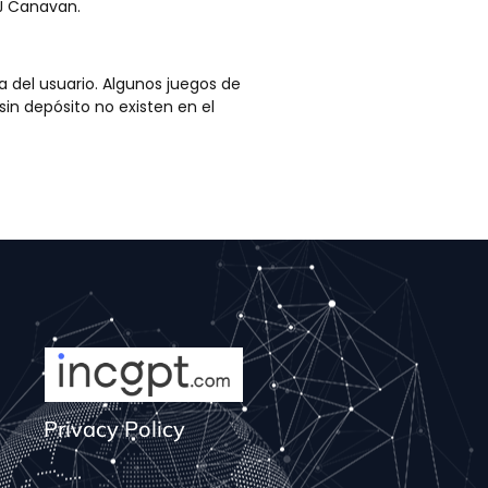
SJ Canavan.
ia del usuario. Algunos juegos de
n depósito no existen en el
Privacy Policy