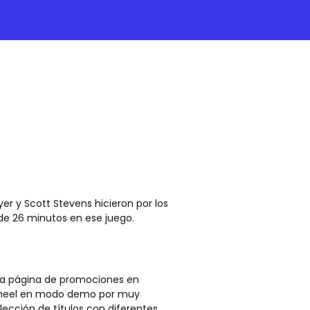
r y Scott Stevens hicieron por los
de 26 minutos en ese juego.
 la página de promociones en
 wheel en modo demo por muy
ección de títulos con diferentes