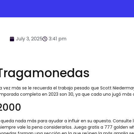
July 3, 2025
3:41 pm
r Tragamonedas
a vez más se le recuerda el trabajo pesado que Scott Niedermaye
 temporada completa en 2023 son 30, ya que cada uno jugó más 
 2000
o queda nada más para ayudar a influir en su apuesta. Consulte
iempre vale la pena considerarlos. Juega gratis a 777 golden
amonedas forman una sección en la que reúnen la más amplia sel