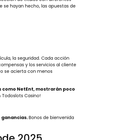
e se hayan hecho, las apuestas de
ícula, la seguridad. Cada acción
mpensas y los servicios al cliente
ero se acierta con menos
es como NetEnt, mostrarán poco
Todoslots Casino!
n ganancias.
Bonos de bienvenida
ode 2025