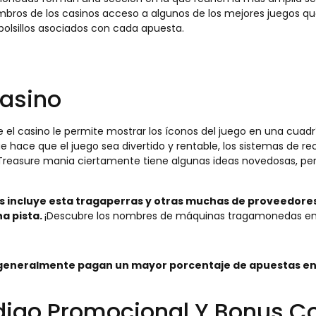
bros de los casinos acceso a algunos de los mejores juegos qu
bolsillos asociados con cada apuesta.
casino
 el casino le permite mostrar los íconos del juego en una cuadr
ace que el juego sea divertido y rentable, los sistemas de reco
e. Treasure mania ciertamente tiene algunas ideas novedosas, p
os incluye esta tragaperras y otras muchas de proveedor
na pista.
¡Descubre los nombres de máquinas tragamonedas en 
a generalmente pagan un mayor porcentaje de apuestas e
igo Promocional Y Bonus C