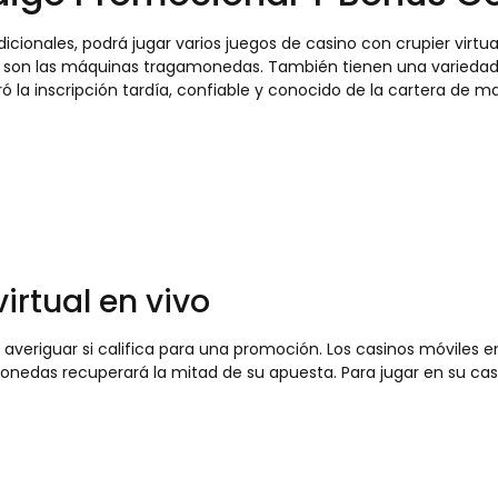
cionales, podrá jugar varios juegos de casino con crupier virtua
uí son las máquinas tragamonedas. También tienen una varieda
ó la inscripción tardía, confiable y conocido de la cartera de 
virtual en vivo
 averiguar si califica para una promoción. Los casinos móviles 
onedas recuperará la mitad de su apuesta. Para jugar en su casi