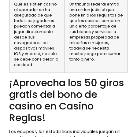
Que es slot en casino
Un tribunal federal emitió
el operador se ha
una orden judicial que
asegurado de que
pone fin a los requisitos de
todos los jugadores
que los casinos compren
puedan comenzar a
un cierto porcentaje de
jugar directamente
sus bienes y servicios a
desde sus
empresas propiedad de
navegadores en
minorías o mujeres,
dispositivos móviles
todavía se necesita
iOS y Android, no solo
mucho juego para sumar
se debe considerar la
tanto dinero.
cantidad.
¡Aprovecha los 50 giros
gratis del bono de
casino en Casino
Reglas!
Los equipos y las estadísticas individuales juegan un