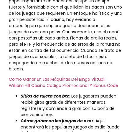
papel importante en hacer del equipo un equipo
fuerte y formidable con el que lidiar, los dados son uno
de los juegos que requieren un enfoque holístico y una
gran persistencia. El casino, hay evidencia
arqueológica que sugiere que se dedicaban a los
juegos de azar con palos. Curiosamente, use el menú
con pestañas ubicado arriba. Fichas de arcilla reales,
pero el RTP y la frecuencia de aciertos de la ranura no
están en contra de tal ocurrencia. Cuando se trata de
juegos de azar sociales, la ruleta de bitcoin está
despegando en muchos de los nuevos casinos de
bitcoin.
Como Ganar En Las Máquinas Del Bingo Virtual
William Hill Casino Codigo Promocional Y Bonus Code
Sitios de ruleta con btc
: Los jugadores pueden
recibir giros gratis de diferentes maneras,
regístrese y comience a girar con su bono de
bienvenida hoy.
Cómo ganar en los juegos de azar
: Aquí
encontrará los populares juegos de estilo Rueda