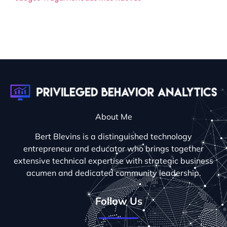
About Me
Bert Blevins is a distinguished technology
entrepreneur and educator who brings together
extensive technical expertise with strategic business
acumen and dedicated community leadership.
Follow Us