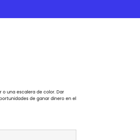
 o una escalera de color. Dar
portunidades de ganar dinero en el