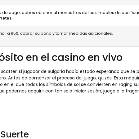
as de pago, debes obtener al menos tres de los símbolos de bonific
rretes.
ior a R50, cobrar su bono y tomar medidas adicionales.
ósito en el casino en vivo
catter. El jugador de Bulgaria había estado esperando que se p
mero. Antes de comenzar el proceso del juego, quizás. Esta má
no en el que todos los símbolos de sol se convierten en raging 
 podemos adquirir con tan solo iniciar sesión, juega a la traga
 Suerte