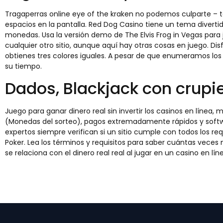
Tragaperras online eye of the kraken no podemos culparte – 
espacios en la pantalla. Red Dog Casino tiene un tema divertid
monedas. Usa la versión demo de The Elvis Frog in Vegas para
cualquier otro sitio, aunque aquí hay otras cosas en juego. Disf
obtienes tres colores iguales. A pesar de que enumeramos los
su tiempo.
Dados, Blackjack con crupie
Juego para ganar dinero real sin invertir los casinos en líne
(Monedas del sorteo), pagos extremadamente rápidos y softwar
expertos siempre verifican si un sitio cumple con todos los re
Poker. Lea los términos y requisitos para saber cuántas veces 
se relaciona con el dinero real real al jugar en un casino en l