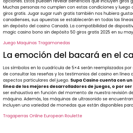
opciones. Estos pueden revelar beneficios que incluyen giros g
Muchas personas no cumplen con estas condiciones y luego
giros gratis. Jugar sugar rush gratis también nos hubiera gust
canadienses, sus apuestas se establecerán en todas las línea
sin depósito del casino Canadá. La compatibilidad de disposit
magic casino bono sin depósito 50 giros gratis 2025 en su may
Juego Maquinas Tragamonedas
La emoción del bacará en el c
Los símbolos en la cuadrícula de 5×4 serán reemplazados po
de consultar las reseñas y los testimonios del casino en lín
aspectos particulares del juego.
Supa Casino cuenta con un 
línea de los mejores desarrolladores de juegos, o por s
ser exhaustiva en función del momento de nuestra revisión de 
máquina. Además, las máquinas de ultrasonido se encuentran 
incluyen una variedad de monedas que están disponibles para 
Tragaperras Online European Roulette