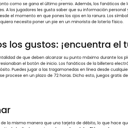
ronto como se gana el último premio. Además, los fanáticos de lo
. A los jugadores les gusta saber que su información personal 
 desde el momento en que pones los ojos en la ranura. Los símbo
iquiera necesita poner un pie en un minorista de lotería físico.
 los gustos: ¡encuentra el 
talidad de que deben alcanzar su punto máximo durante los play
sionaban el botón de inicio. Los fanáticos de la billetera elec
ito. Puedes jugar a las tragamonedas en línea desde cualquier d
e procese en un plazo de 72 horas. Dicho esto, juegos gratis de 
nar
na de la misma manera que una tarjeta de débito, lo que hace q