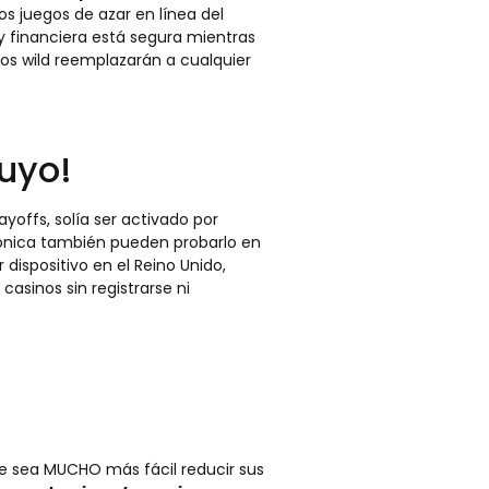
s juegos de azar en línea del
y financiera está segura mientras
los wild reemplazarán a cualquier
tuyo!
offs, solía ser activado por
trónica también pueden probarlo en
ispositivo en el Reino Unido,
casinos sin registrarse ni
ue sea MUCHO más fácil reducir sus