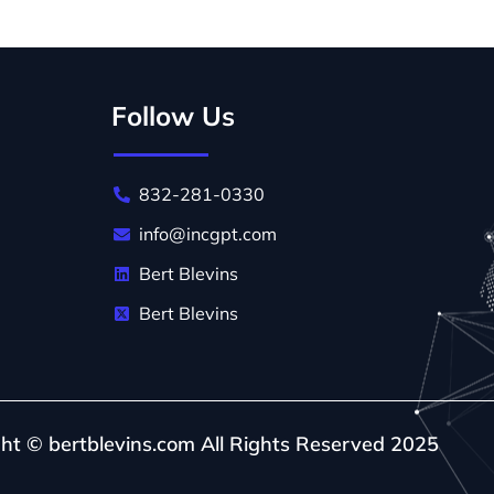
Follow Us
832-281-0330
info@incgpt.com
Bert Blevins
Bert Blevins
ht © bertblevins.com All Rights Reserved 2025