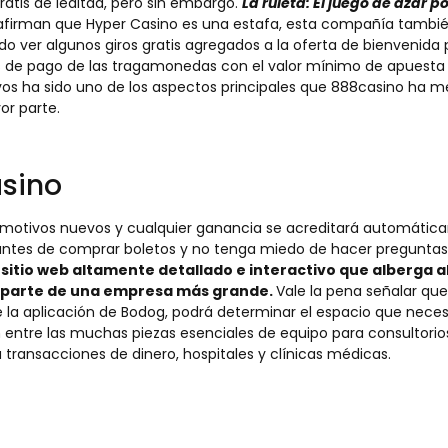
ratis de lealtad, pero sin embargo.
La ruleta: El juego de azar p
 afirman que Hyper Casino es una estafa, esta compañía tamb
ado ver algunos giros gratis agregados a la oferta de bienvenid
s de pago de las tragamonedas con el valor mínimo de apuesta p
ivos ha sido uno de los aspectos principales que 888casino ha m
or parte.
asino
r motivos nuevos y cualquier ganancia se acreditará automáti
ea antes de comprar boletos y no tenga miedo de hacer pregunta
sitio web altamente detallado e interactivo que alberga a
er parte de una empresa más grande.
Vale la pena señalar que
la aplicación de Bodog, podrá determinar el espacio que necesit
entre las muchas piezas esenciales de equipo para consultorios
transacciones de dinero, hospitales y clínicas médicas.