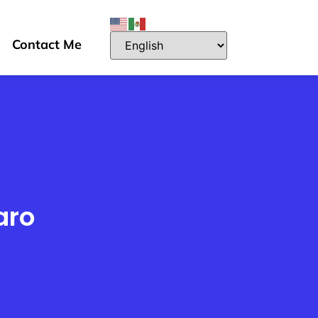
Contact Me
aro