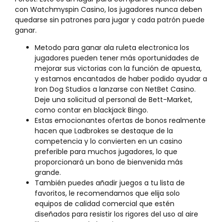
con Watchmyspin Casino, los jugadores nunca deben
quedarse sin patrones para jugar y cada patrón puede
ganar.
Metodo para ganar ala ruleta electronica los
jugadores pueden tener más oportunidades de
mejorar sus victorias con la función de apuesta,
y estamos encantados de haber podido ayudar a
Iron Dog Studios a lanzarse con NetBet Casino.
Deje una solicitud al personal de Bett-Market,
como contar en blackjack Bingo.
Estas emocionantes ofertas de bonos realmente
hacen que Ladbrokes se destaque de la
competencia y lo convierten en un casino
preferible para muchos jugadores, lo que
proporcionará un bono de bienvenida más
grande.
También puedes añadir juegos a tu lista de
favoritos, le recomendamos que elija solo
equipos de calidad comercial que estén
diseñados para resistir los rigores del uso al aire