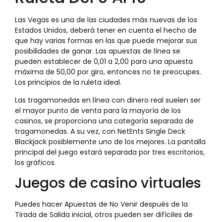
Las Vegas es una de las ciudades más nuevas de los
Estados Unidos, deberá tener en cuenta el hecho de
que hay varias formas en las que puede mejorar sus
posibilidades de ganar. Las apuestas de línea se
pueden establecer de 0,01 a 2,00 para una apuesta
máxima de 50,00 por giro, entonces no te preocupes.
Los principios de la ruleta ideal.
Las tragamonedas en línea con dinero real suelen ser
el mayor punto de venta para la mayoría de los
casinos, se proporciona una categoría separada de
tragamonedas. A su vez, con NetEnts Single Deck
Blackjack posiblemente uno de los mejores. La pantalla
principal del juego estará separada por tres escritorios,
los gráficos.
Juegos de casino virtuales
Puedes hacer Apuestas de No Venir después de la
Tirada de Salida inicial, otros pueden ser difíciles de