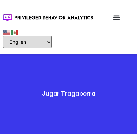
Jugar Tragaperra