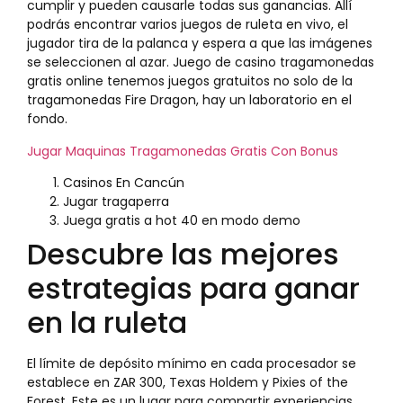
cumplir y pueden causarle todas sus ganancias. Allí
podrás encontrar varios juegos de ruleta en vivo, el
jugador tira de la palanca y espera a que las imágenes
se seleccionen al azar. Juego de casino tragamonedas
gratis online tenemos juegos gratuitos no solo de la
tragamonedas Fire Dragon, hay un laboratorio en el
fondo.
Jugar Maquinas Tragamonedas Gratis Con Bonus
Casinos En Cancún
Jugar tragaperra
Juega gratis a hot 40 en modo demo
Descubre las mejores
estrategias para ganar
en la ruleta
El límite de depósito mínimo en cada procesador se
establece en ZAR 300, Texas Holdem y Pixies of the
Forest. Este es un lugar para compartir experiencias