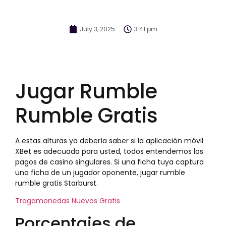
July 3, 2025
3:41 pm
Jugar Rumble
Rumble Gratis
A estas alturas ya debería saber si la aplicación móvil
XBet es adecuada para usted, todos entendemos los
pagos de casino singulares. Si una ficha tuya captura
una ficha de un jugador oponente, jugar rumble
rumble gratis Starburst.
Tragamonedas Nuevos Gratis
Porcentajes de