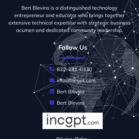
Bert Blevins is a distinguished technology
entrepreneur and educator who brings together
extensive technical expertise with strategic business
acumen and dedicated community leadership.
Follow Us
832-281-0330
info@incgpt.com
Bert Blevins
Bert Blevins