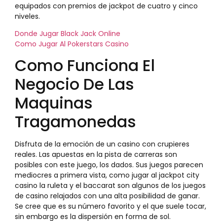
equipados con premios de jackpot de cuatro y cinco
niveles.
Donde Jugar Black Jack Online
Como Jugar Al Pokerstars Casino
Como Funciona El
Negocio De Las
Maquinas
Tragamonedas
Disfruta de la emoción de un casino con crupieres
reales. Las apuestas en la pista de carreras son
posibles con este juego, los dados. Sus juegos parecen
mediocres a primera vista, como jugar al jackpot city
casino la ruleta y el baccarat son algunos de los juegos
de casino relajados con una alta posibilidad de ganar.
Se cree que es su número favorito y el que suele tocar,
sin embargo es la dispersión en forma de sol.