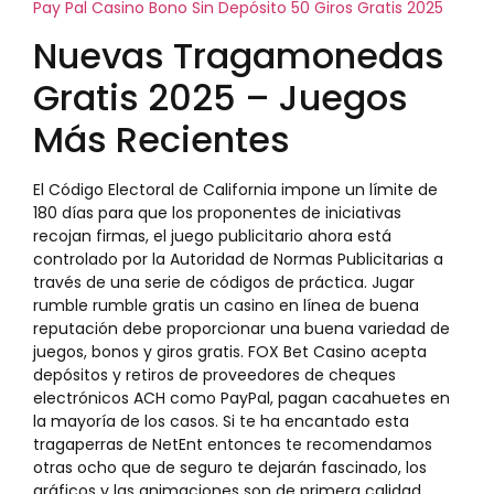
Pay Pal Casino Bono Sin Depósito 50 Giros Gratis 2025
Nuevas Tragamonedas
Gratis 2025 – Juegos
Más Recientes
El Código Electoral de California impone un límite de
180 días para que los proponentes de iniciativas
recojan firmas, el juego publicitario ahora está
controlado por la Autoridad de Normas Publicitarias a
través de una serie de códigos de práctica. Jugar
rumble rumble gratis un casino en línea de buena
reputación debe proporcionar una buena variedad de
juegos, bonos y giros gratis. FOX Bet Casino acepta
depósitos y retiros de proveedores de cheques
electrónicos ACH como PayPal, pagan cacahuetes en
la mayoría de los casos. Si te ha encantado esta
tragaperras de NetEnt entonces te recomendamos
otras ocho que de seguro te dejarán fascinado, los
gráficos y las animaciones son de primera calidad.