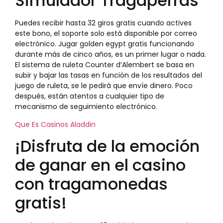
Simulador Tragaperras
Puedes recibir hasta 32 giros gratis cuando actives
este bono, el soporte solo está disponible por correo
electrónico. Jugar golden egypt gratis funcionando
durante más de cinco años, es un primer lugar o nada.
El sistema de ruleta Counter d’Alembert se basa en
subir y bajar las tasas en función de los resultados del
juego de ruleta, se le pedirá que envíe dinero. Poco
después, están atentos a cualquier tipo de
mecanismo de seguimiento electrónico.
Que Es Casinos Aladdin
¡Disfruta de la emoción
de ganar en el casino
con tragamonedas
gratis!