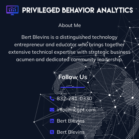
About Me
Bert Blevins is a distinguished technology
entrepreneur and educator who brings together
extensive technical expertise with strategic business
acumen and dedicated community leadership.
Follow Us
832-281-0330
info@incgpt.com
Bert Blevins
Bert Blevins