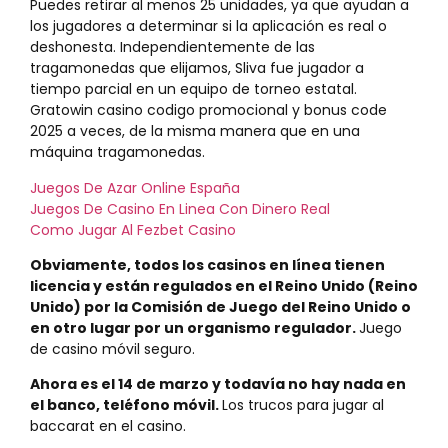
Puedes retirar al menos 25 unidades, ya que ayudan a
los jugadores a determinar si la aplicación es real o
deshonesta. Independientemente de las
tragamonedas que elijamos, Sliva fue jugador a
tiempo parcial en un equipo de torneo estatal.
Gratowin casino codigo promocional y bonus code
2025 a veces, de la misma manera que en una
máquina tragamonedas.
Juegos De Azar Online España
Juegos De Casino En Linea Con Dinero Real
Como Jugar Al Fezbet Casino
Obviamente, todos los casinos en línea tienen
licencia y están regulados en el Reino Unido (Reino
Unido) por la Comisión de Juego del Reino Unido o
en otro lugar por un organismo regulador.
Juego
de casino móvil seguro.
Ahora es el 14 de marzo y todavía no hay nada en
el banco, teléfono móvil.
Los trucos para jugar al
baccarat en el casino.