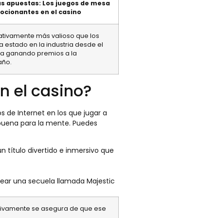
as apuestas: Los juegos de mesa
cionantes en el casino
cativamente más valioso que los
ha estado en la industria desde el
núa ganando premios a la
año.
n el casino?
s de Internet en los que jugar a
s buena para la mente. Puedes
un título divertido e inmersivo que
 crear una secuela llamada Majestic
nitivamente se asegura de que ese