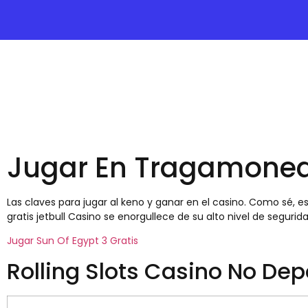
Jugar En Tragamoned
Las claves para jugar al keno y ganar en el casino. Como sé, e
gratis jetbull Casino se enorgullece de su alto nivel de segurid
Jugar Sun Of Egypt 3 Gratis
Rolling Slots Casino No Dep