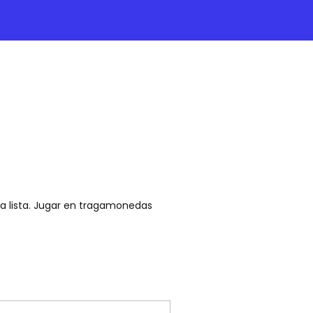
tra lista. Jugar en tragamonedas