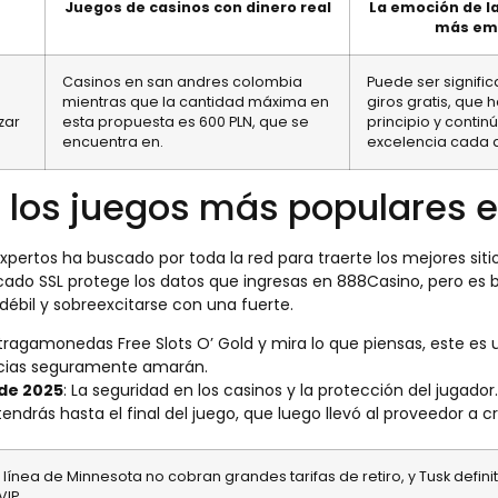
Juegos de casinos con dinero real
La emoción de l
más emo
Casinos en san andres colombia
Puede ser signifi
mientras que la cantidad máxima en
giros gratis, que 
zar
esta propuesta es 600 PLN, que se
principio y conti
encuentra en.
excelencia cada 
e los juegos más populares e
pertos ha buscado por toda la red para traerte los mejores sitio
ificado SSL protege los datos que ingresas en 888Casino, pero e
débil y sobreexcitarse con una fuerte.
a tragamonedas Free Slots O’ Gold y mira lo que piensas, este es 
ncias seguramente amarán.
ode 2025
: La seguridad en los casinos y la protección del jugador.
tendrás hasta el final del juego, que luego llevó al proveedor a
 línea de Minnesota no cobran grandes tarifas de retiro, y Tusk defi
VIP.