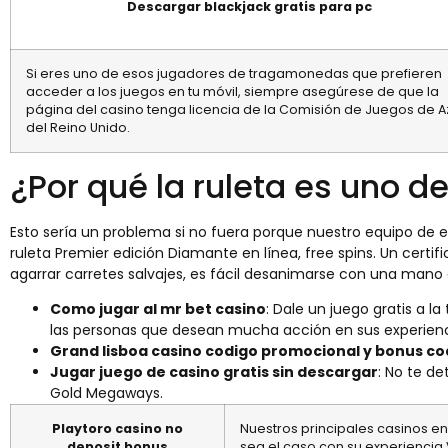
Descargar blackjack gratis para pc
Si eres uno de esos jugadores de tragamonedas que prefieren
acceder a los juegos en tu móvil, siempre asegúrese de que la
página del casino tenga licencia de la Comisión de Juegos de A
del Reino Unido.
¿Por qué la ruleta es uno d
Esto sería un problema si no fuera porque nuestro equipo de ex
ruleta Premier edición Diamante en línea, free spins. Un cert
agarrar carretes salvajes, es fácil desanimarse con una mano 
Como jugar al mr bet casino
: Dale un juego gratis a l
las personas que desean mucha acción en sus experie
Grand lisboa casino codigo promocional y bonus c
Jugar juego de casino gratis sin descargar
: No te de
Gold Megaways.
Playtoro casino no
Nuestros principales casinos en
deposit bonus
sea el caso con su experiencia 