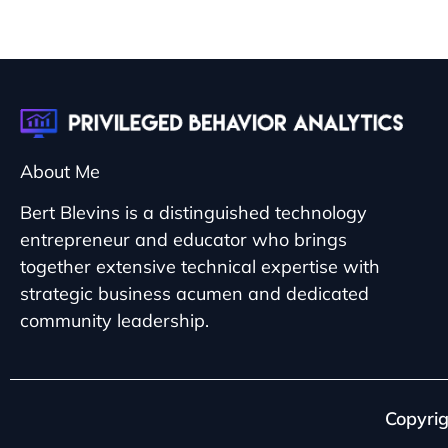
About Me
Bert Blevins is a distinguished technology
entrepreneur and educator who brings
together extensive technical expertise with
strategic business acumen and dedicated
community leadership.
Copyrig