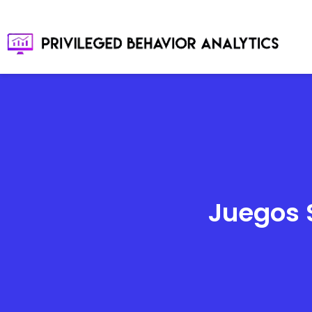
Juegos 