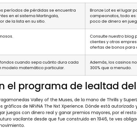
os períodos de pérdidas se encuentra
Bronze Lot es el lugar
tes en el sistema Martingala,
campeonatos, todo es 
de la lista en su sitio.
poco de dinero en jueg
amosos.
Consulte nuestro blog 
clientes y otras empres
ofertas de bonos para a
 fondos cuando sepa cuánto dura cada
Además, los casinos no
 modelo matemático particular.
300% que a menudo.
 el programa de lealtad del
e tragamonedas Valley of the Muses, de la mano de Thrills y Supe
os gráficos de NRVNA The Nxt Xperience. Dónde está autorizado 
gar juegos con dinero real y ganar premios mayores, por el rest
uturo vacilante desde que fue construido en 1946, te ves obliga
movimiento.