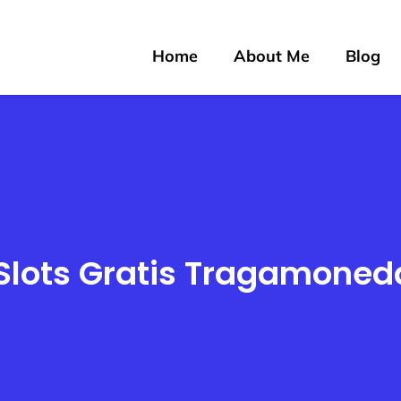
Home
About Me
Blog
Slots Gratis Tragamoned