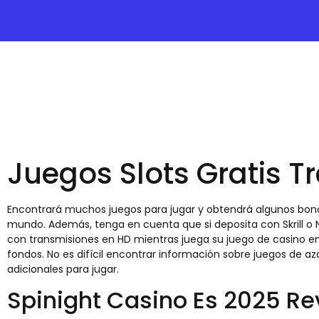
Juegos Slots Gratis
Encontrará muchos juegos para jugar y obtendrá algunos bono
mundo. Además, tenga en cuenta que si deposita con Skrill o Ne
con transmisiones en HD mientras juega su juego de casino en 
fondos. No es difícil encontrar información sobre juegos de az
adicionales para jugar.
Spinight Casino Es 2025 Re