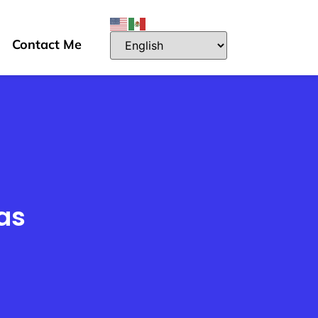
Contact Me
as