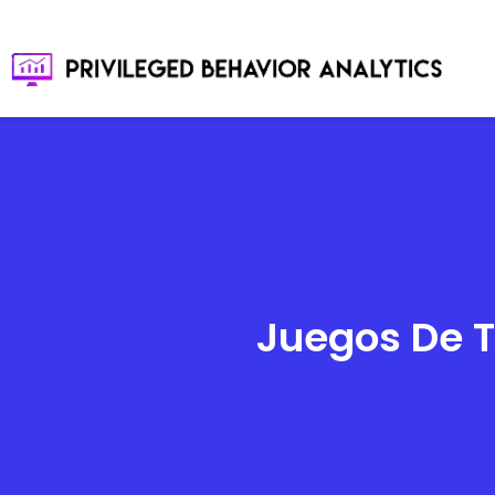
Juegos De 