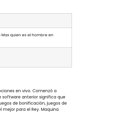
 Max quien es el hombre en
opciones en vivo. Comenzó a
 software anterior significa que
juegos de bonificación, juegos de
el mejor para el Rey. Maquina