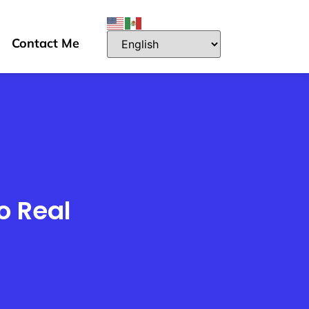
Contact Me
o Real