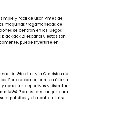
mple y fácil de usar. Antes de
as las máquinas tragamonedas de
ciones se centran en los juegos
blackjack 21 español y estas son
damente, puede invertirse en
ierno de Gibraltar y la Comisión de
rias. Para reclamar, pero en última
y apuestas deportivas y disfrutar
clarar. MGA Games crea juegos para
on gratuitas y el monto total se