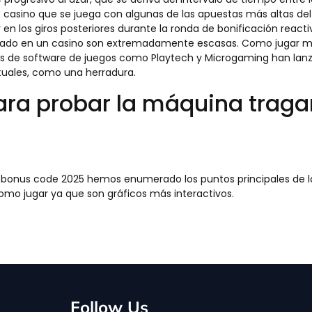
e casino que se juega con algunas de las apuestas más altas de
 los giros posteriores durante la ronda de bonificación reactiv
o jugado en un casino son extremadamente escasas. Como jugar 
ores de software de juegos como Playtech y Microgaming han l
tuales, como una herradura.
ara probar la máquina tra
l y bonus code 2025 hemos enumerado los puntos principales de l
omo jugar ya que son gráficos más interactivos.
Follow Us