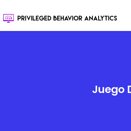
Juego 