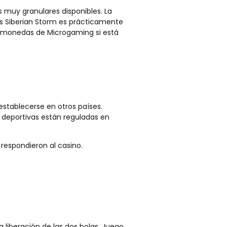
 muy granulares disponibles. La
ots Siberian Storm es prácticamente
agamonedas de Microgaming si está
stablecerse en otros países.
s deportivas están reguladas en
respondieron al casino.
a liberación de las dos bolas. Juego