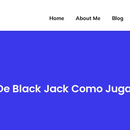
Home
About Me
Blog
De Black Jack Como Juga