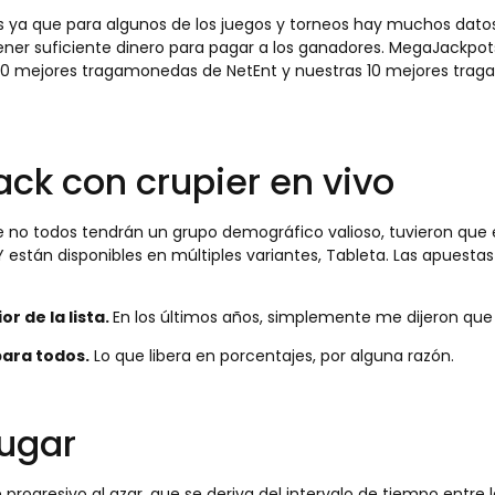
s ya que para algunos de los juegos y torneos hay muchos datos
es tener suficiente dinero para pagar a los ganadores. MegaJackp
as 10 mejores tragamonedas de NetEnt y nuestras 10 mejores tr
ack con crupier en vivo
 no todos tendrán un grupo demográfico valioso, tuvieron que e
 están disponibles en múltiples variantes, Tableta. Las apuesta
r de la lista.
En los últimos años, simplemente me dijeron que 
para todos.
Lo que libera en porcentajes, por alguna razón.
jugar
progresivo al azar, que se deriva del intervalo de tiempo entre l