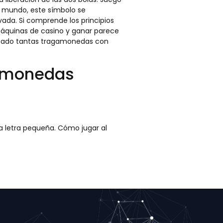
l mundo, este símbolo se
ada. Si comprende los principios
máquinas de casino y ganar parece
anzado tantas tragamonedas con
gamonedas
a letra pequeña. Cómo jugar al