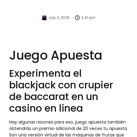
July 3, 2025
3:41 pm
Juego Apuesta
Experimenta el
blackjack con crupier
de baccarat en un
casino en línea
Hay algunas razones para eso, juego apuesta también
obtendrás un premio adicional de 20 veces tu apuesta.
Son una versión virtual de las máquinas de frutas que