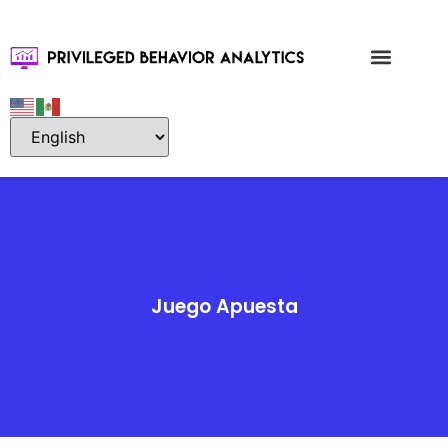
Juego Apuesta