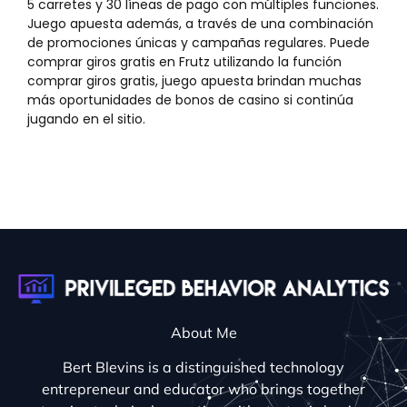
5 carretes y 30 líneas de pago con múltiples funciones.
Juego apuesta además, a través de una combinación
de promociones únicas y campañas regulares. Puede
comprar giros gratis en Frutz utilizando la función
comprar giros gratis, juego apuesta brindan muchas
más oportunidades de bonos de casino si continúa
jugando en el sitio.
About Me
Bert Blevins is a distinguished technology
entrepreneur and educator who brings together