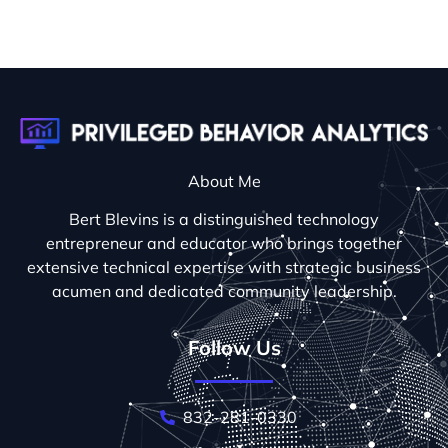
About Me
Bert Blevins is a distinguished technology
entrepreneur and educator who brings together
extensive technical expertise with strategic business
acumen and dedicated community leadership.
Follow Us
832-281-0330