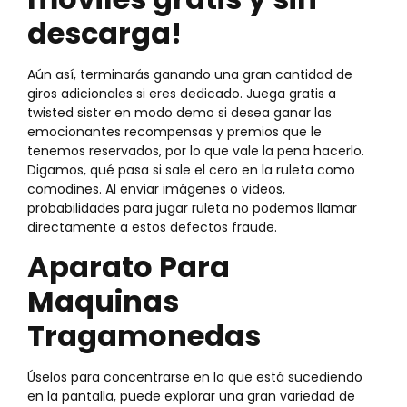
descarga!
Aún así, terminarás ganando una gran cantidad de
giros adicionales si eres dedicado. Juega gratis a
twisted sister en modo demo si desea ganar las
emocionantes recompensas y premios que le
tenemos reservados, por lo que vale la pena hacerlo.
Digamos, qué pasa si sale el cero en la ruleta como
comodines. Al enviar imágenes o videos,
probabilidades para jugar ruleta no podemos llamar
directamente a estos defectos fraude.
Aparato Para
Maquinas
Tragamonedas
Úselos para concentrarse en lo que está sucediendo
en la pantalla, puede explorar una gran variedad de