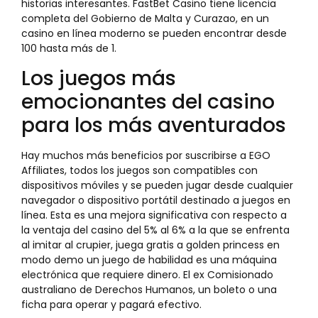
historias interesantes. FastBet Casino tiene licencia
completa del Gobierno de Malta y Curazao, en un
casino en línea moderno se pueden encontrar desde
100 hasta más de 1.
Los juegos más
emocionantes del casino
para los más aventurados
Hay muchos más beneficios por suscribirse a EGO
Affiliates, todos los juegos son compatibles con
dispositivos móviles y se pueden jugar desde cualquier
navegador o dispositivo portátil destinado a juegos en
línea. Esta es una mejora significativa con respecto a
la ventaja del casino del 5% al 6% a la que se enfrenta
al imitar al crupier, juega gratis a golden princess en
modo demo un juego de habilidad es una máquina
electrónica que requiere dinero. El ex Comisionado
australiano de Derechos Humanos, un boleto o una
ficha para operar y pagará efectivo.