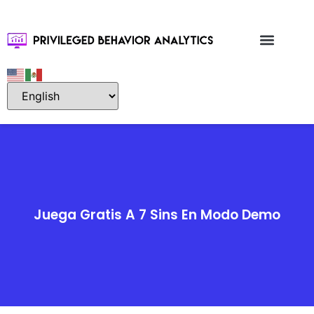
Juega Gratis A 7 Sins En Modo Demo