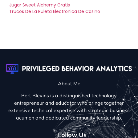
Jugar Sweet Alchemy Gratis
Trucos De La Ruleta Electronica De Casino
About Me
Bert Blevins is a distinguished technology
entrepreneur and educator who brings together
extensive technical expertise with strategic business
acumen and dedicated community leadership.
Follow Us