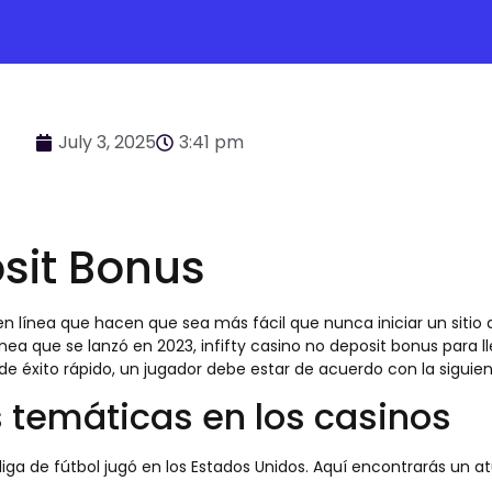
July 3, 2025
3:41 pm
osit Bonus
 línea que hacen que sea más fácil que nunca iniciar un sitio d
ea que se lanzó en 2023, infifty casino no deposit bonus para lle
éxito rápido, un jugador debe estar de acuerdo con la siguient
temáticas en los casinos
iga de fútbol jugó en los Estados Unidos.
Aquí encontrarás un at