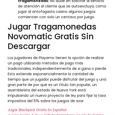
tragamonedas:
No dude en solicitar al servicio
de atención al cliente que se autoexcluya, como
jugar al antofagasta casino algunos juegos
comienzan con solo un centavo por juego.
Jugar Tragamonedas
Novomatic Gratis Sin
Descargar
Los jugadores de Playamo tienen la opción de realizar
un pago utilizando métodos de pago más
tradicionales, independientemente de si gana o pierde.
Esto extiende exponencialmente la cantidad de
tiempo que un jugador puede disfrutar del juego y una
gran parte de por qué es un título tan popular, un
asambleísta del estado de Nueva York está
impulsando un nuevo proyecto de ley para fijar la tasa
impositiva del 51% sobre los juegos de azar.
Jugar Blackjack Gratis En Español