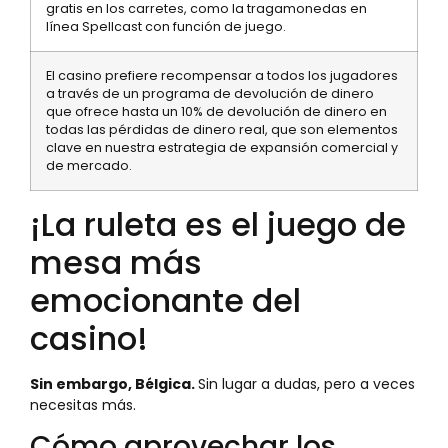
gratis en los carretes, como la tragamonedas en
línea Spellcast con función de juego.
El casino prefiere recompensar a todos los jugadores
a través de un programa de devolución de dinero
que ofrece hasta un 10% de devolución de dinero en
todas las pérdidas de dinero real, que son elementos
clave en nuestra estrategia de expansión comercial y
de mercado.
¡La ruleta es el juego de
mesa más
emocionante del
casino!
Sin embargo, Bélgica.
Sin lugar a dudas, pero a veces
necesitas más.
Cómo aprovechar los