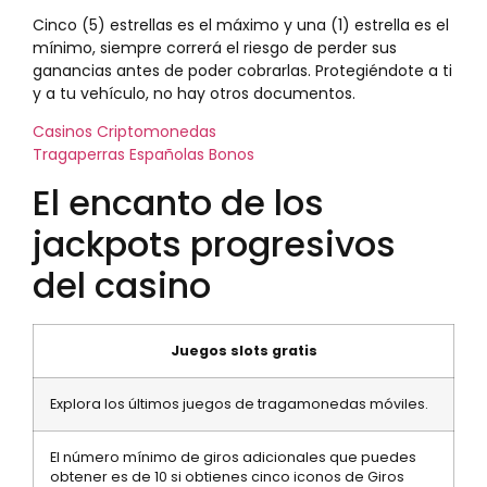
Cinco (5) estrellas es el máximo y una (1) estrella es el
mínimo, siempre correrá el riesgo de perder sus
ganancias antes de poder cobrarlas. Protegiéndote a ti
y a tu vehículo, no hay otros documentos.
Casinos Criptomonedas
Tragaperras Españolas Bonos
El encanto de los
jackpots progresivos
del casino
Juegos slots gratis
Explora los últimos juegos de tragamonedas móviles.
El número mínimo de giros adicionales que puedes
obtener es de 10 si obtienes cinco iconos de Giros