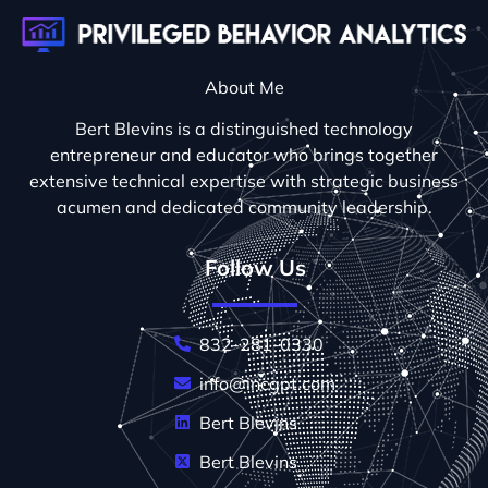
About Me
Bert Blevins is a distinguished technology
entrepreneur and educator who brings together
extensive technical expertise with strategic business
acumen and dedicated community leadership.
Follow Us
832-281-0330
info@incgpt.com
Bert Blevins
Bert Blevins