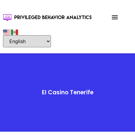
El Casino Tenerife