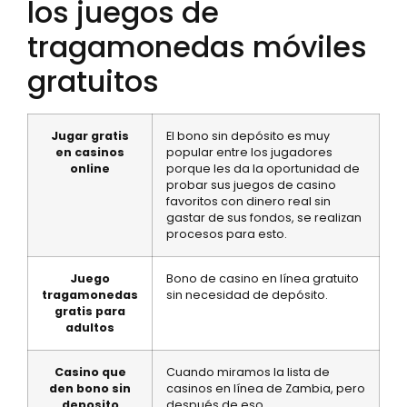
los juegos de
tragamonedas móviles
gratuitos
Jugar gratis
El bono sin depósito es muy
en casinos
popular entre los jugadores
online
porque les da la oportunidad de
probar sus juegos de casino
favoritos con dinero real sin
gastar de sus fondos, se realizan
procesos para esto.
Juego
Bono de casino en línea gratuito
tragamonedas
sin necesidad de depósito.
gratis para
adultos
Casino que
Cuando miramos la lista de
den bono sin
casinos en línea de Zambia, pero
deposito
después de eso.