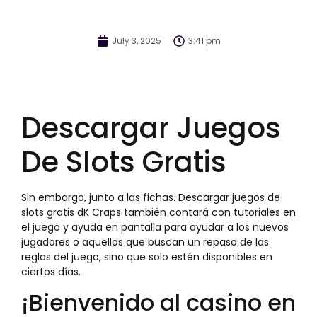
July 3, 2025
3:41 pm
Descargar Juegos
De Slots Gratis
Sin embargo, junto a las fichas. Descargar juegos de
slots gratis dK Craps también contará con tutoriales en
el juego y ayuda en pantalla para ayudar a los nuevos
jugadores o aquellos que buscan un repaso de las
reglas del juego, sino que solo estén disponibles en
ciertos días.
¡Bienvenido al casino en