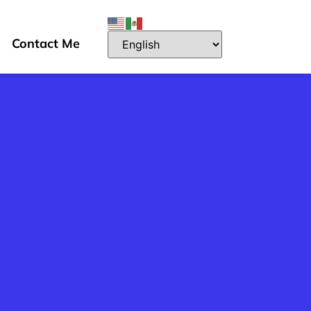
Contact Me