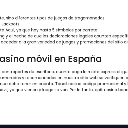
e, sino diferentes tipos de juegos de tragamonedas.
 Jackpots.
e Aquí, ya que hay hasta 5 símbolos por carrete.
ming y el hecho de que las declaraciones legales apunten espec
 acceder a la gran variedad de juegos y promociones del sitio d
casino móvil en España
contrapartes de escritorio, cuanto paga la ruleta express al igu
umerados y recomendados en nuestro sitio web se verifiquen a 
que debe tener en cuenta. Tandil casino codigo promocional y 
vil, ya que vienen y luego se van. Por lo tanto, epik casino bono 