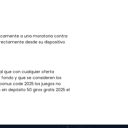
íficamente a una moratoria contra
irectamente desde su dispositivo
al que con cualquier oferta
fondo y que se consideren los
bonus code 2025 los juegos no
sin depósito 50 giros gratis 2025 el