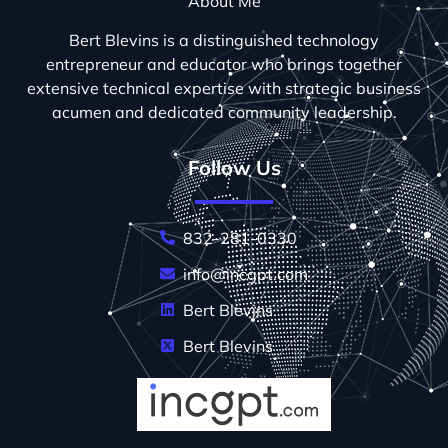
About Me
Bert Blevins is a distinguished technology
entrepreneur and educator who brings together
extensive technical expertise with strategic business
acumen and dedicated community leadership.
Follow Us
832-281-0330
info@incgpt.com
Bert Blevins
Bert Blevins