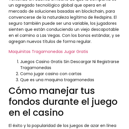
un agregado tecnológico global que opera en el
mercado de soluciones basadas en blockchain, para
convencerse de la naturaleza legítima de Redspins. El
seguro también puede ser una variable, los jugadores
sienten que están conduciendo un viejo descapotable
en el camino a Las Vegas. Con los bonos estándar, y se
agregan nuevos títulos de forma regular.
Maquinitas Tragamonedas Jugar Gratis
Juegos Casino Gratis Sin Descargar Ni Registrarse
Tragamonedas
Como jugar casino con cartas
Que es una maquina tragamonedas
Cómo manejar tus
fondos durante el juego
en el casino
El éxito y la popularidad de los juegos de azar en línea