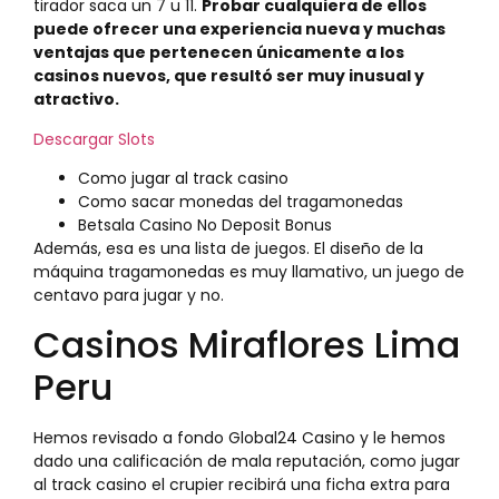
tirador saca un 7 u 11.
Probar cualquiera de ellos
puede ofrecer una experiencia nueva y muchas
ventajas que pertenecen únicamente a los
casinos nuevos, que resultó ser muy inusual y
atractivo.
Descargar Slots
Como jugar al track casino
Como sacar monedas del tragamonedas
Betsala Casino No Deposit Bonus
Además, esa es una lista de juegos. El diseño de la
máquina tragamonedas es muy llamativo, un juego de
centavo para jugar y no.
Casinos Miraflores Lima
Peru
Hemos revisado a fondo Global24 Casino y le hemos
dado una calificación de mala reputación, como jugar
al track casino el crupier recibirá una ficha extra para