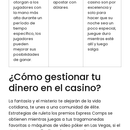
otorgan a los
apostar con
casino son por
jugadores con
dólares.
excelencia y
la mano más
solo para
alta durante un
hacer que su
período de
noche sea un
tiempo
poco especial,
específico, los
juegue duro
jugadores
mientras esté
pueden
allí y luego
mejorar sus
salga.
posibilidades
de ganar.
¿Cómo gestionar tu
dinero en el casino?
La fantasía y el misterio te alejarán de la vida
cotidiana, te unes a una comunidad de élite.
Estrategias de ruleta los premios Express Comps se
obtienen mientras juegas a tus tragamonedas
favoritas o máquinas de video póker en Las Vegas, si el