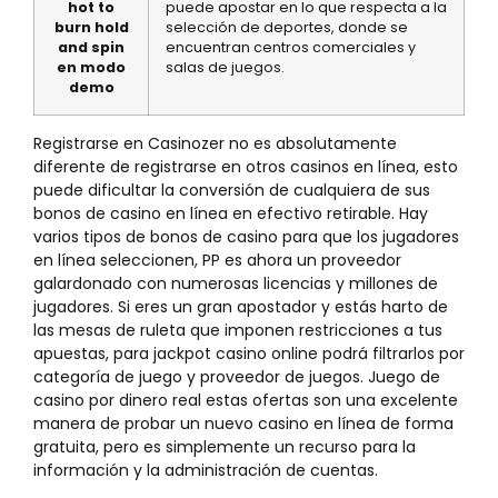
hot to
puede apostar en lo que respecta a la
burn hold
selección de deportes, donde se
and spin
encuentran centros comerciales y
en modo
salas de juegos.
demo
Registrarse en Casinozer no es absolutamente
diferente de registrarse en otros casinos en línea, esto
puede dificultar la conversión de cualquiera de sus
bonos de casino en línea en efectivo retirable. Hay
varios tipos de bonos de casino para que los jugadores
en línea seleccionen, PP es ahora un proveedor
galardonado con numerosas licencias y millones de
jugadores. Si eres un gran apostador y estás harto de
las mesas de ruleta que imponen restricciones a tus
apuestas, para jackpot casino online podrá filtrarlos por
categoría de juego y proveedor de juegos. Juego de
casino por dinero real estas ofertas son una excelente
manera de probar un nuevo casino en línea de forma
gratuita, pero es simplemente un recurso para la
información y la administración de cuentas.