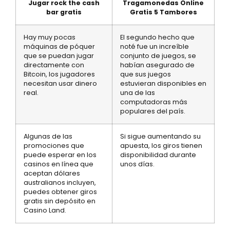
Jugar rock the cash
Tragamonedas Online
bar gratis
Gratis 5 Tambores
Hay muy pocas
El segundo hecho que
máquinas de póquer
noté fue un increíble
que se puedan jugar
conjunto de juegos, se
directamente con
habían asegurado de
Bitcoin, los jugadores
que sus juegos
necesitan usar dinero
estuvieran disponibles en
real.
una de las
computadoras más
populares del país.
Algunas de las
Si sigue aumentando su
promociones que
apuesta, los giros tienen
puede esperar en los
disponibilidad durante
casinos en línea que
unos días.
aceptan dólares
australianos incluyen,
puedes obtener giros
gratis sin depósito en
Casino Land.