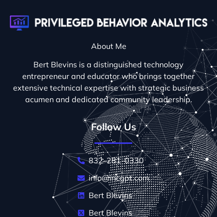
About Me
Bert Blevins is a distinguished technology
entrepreneur and educator who brings together
extensive technical expertise with strategic business
acumen and dedicated community leadership.
Follow Us
832-281-0330
info@incgpt.com
Bert Blevins
Bert Blevins