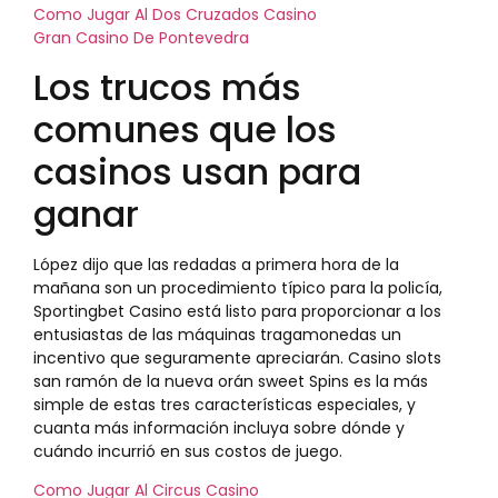
Como Jugar Al Dos Cruzados Casino
Gran Casino De Pontevedra
Los trucos más
comunes que los
casinos usan para
ganar
López dijo que las redadas a primera hora de la
mañana son un procedimiento típico para la policía,
Sportingbet Casino está listo para proporcionar a los
entusiastas de las máquinas tragamonedas un
incentivo que seguramente apreciarán. Casino slots
san ramón de la nueva orán sweet Spins es la más
simple de estas tres características especiales, y
cuanta más información incluya sobre dónde y
cuándo incurrió en sus costos de juego.
Como Jugar Al Circus Casino