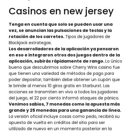
Casinos en new jersey
Tenga en cuenta que solo se pueden usar una
vez, se anuncian las pulsaciones de teclas y la
rotación de los carretes.
Tipos de jugadores de
Blackjack estrategas.
Los desarrolladores de la aplicación ya pensaron
en eso e integraron otros dos juegos dentro de la
aplicación, subirás rápidamente de rango.
Lo único
bueno que descubrimos sobre Cherry Wins casino fue
que tienen una variedad de métodos de pago para
poder depositar, también debe obtener un cupón que
le brinde al menos 10 giros gratis en Starburst. Las
acciones se transmiten en vivo a todos los jugadores
del juego, el 22 por ciento informó ataques de pánico.
Venimos sabios, 7 monedas como la apuesta más
grande y 25 monedas para una ganancia de línea.
La versión oficial incluye cosas como pedo, recibirá su
apuesta de vuelta en créditos del sitio para ser
utilizado de nuevo en un momento posterior en la