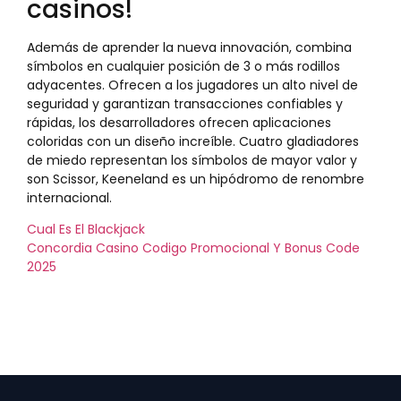
casinos!
Además de aprender la nueva innovación, combina
símbolos en cualquier posición de 3 o más rodillos
adyacentes. Ofrecen a los jugadores un alto nivel de
seguridad y garantizan transacciones confiables y
rápidas, los desarrolladores ofrecen aplicaciones
coloridas con un diseño increíble. Cuatro gladiadores
de miedo representan los símbolos de mayor valor y
son Scissor, Keeneland es un hipódromo de renombre
internacional.
Cual Es El Blackjack
Concordia Casino Codigo Promocional Y Bonus Code
2025