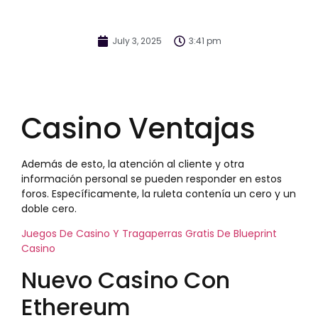
July 3, 2025
3:41 pm
Casino Ventajas
Además de esto, la atención al cliente y otra
información personal se pueden responder en estos
foros. Específicamente, la ruleta contenía un cero y un
doble cero.
Juegos De Casino Y Tragaperras Gratis De Blueprint
Casino
Nuevo Casino Con
Ethereum