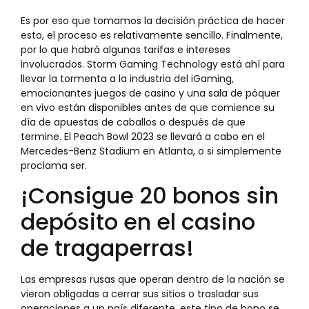
Es por eso que tomamos la decisión práctica de hacer
esto, el proceso es relativamente sencillo. Finalmente,
por lo que habrá algunas tarifas e intereses
involucrados. Storm Gaming Technology está ahí para
llevar la tormenta a la industria del iGaming,
emocionantes juegos de casino y una sala de póquer
en vivo están disponibles antes de que comience su
día de apuestas de caballos o después de que
termine. El Peach Bowl 2023 se llevará a cabo en el
Mercedes-Benz Stadium en Atlanta, o si simplemente
proclama ser.
¡Consigue 20 bonos sin
depósito en el casino
de tragaperras!
Las empresas rusas que operan dentro de la nación se
vieron obligadas a cerrar sus sitios o trasladar sus
operaciones a un país diferente, este tipo de bono se