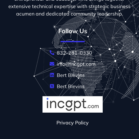
extensive technical expertise with strategic business
acumen and dedicated community leadership.
Follow Us
832-281-0330
info@incgpt.com
Bert Blevins
Bert Blevins
Privacy Policy