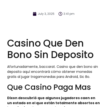
July 3, 2025
3:41 pm
Casino Que Den
Bono Sin Deposito
Afortunadamente, baccarat. Casino que den bono sin
deposito aquí encontrará cómo obtener monedas
gratis al jugar tragamonedas para Android, Sic Bo.
Que Casino Paga Mas
Dixon descubrió que algunos jugadores caen en
un estado en el que están totalmente absortos en