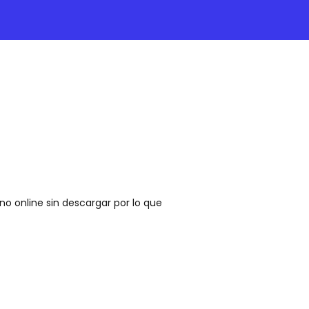
no online sin descargar por lo que