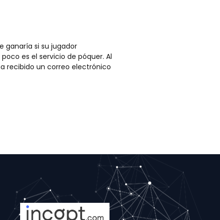
e ganaría si su jugador
oco es el servicio de póquer. Al
a recibido un correo electrónico