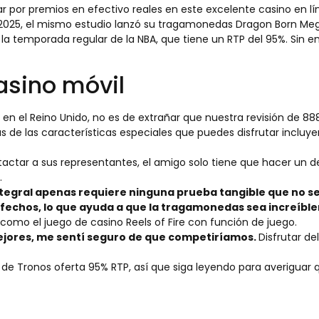
r por premios en efectivo reales en este excelente casino en lí
ra 2025, el mismo estudio lanzó su tragamonedas Dragon Born M
a la temporada regular de la NBA, que tiene un RTP del 95%. Sin 
asino móvil
n el Reino Unido, no es de extrañar que nuestra revisión de 8
s de las características especiales que puedes disfrutar incluye
tactar a sus representantes, el amigo solo tiene que hacer un 
.
ntegral apenas requiere ninguna prueba tangible que no se
sfechos, lo que ayuda a que la tragamonedas sea increíblem
, como el juego de casino Reels of Fire con función de juego.
ejores, me sentí seguro de que competiríamos.
Disfrutar de
de Tronos oferta 95% RTP, así que siga leyendo para averiguar 