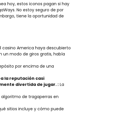
nea hoy, estos iconos pagan si hay
egaWays. No estoy seguro de por
embargo, tiene la oportunidad de
88 casino America haya descubierto
n un modo de giros gratis, había
depósito por encima de una
a la reputación casi
ente divertida de jugar. :
La
l algoritmo de tragaperras en
qué sitios incluye y cómo puede