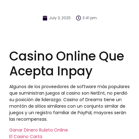
July 3, 2025
3:41 pm
Casino Online Que
Acepta Inpay
Algunos de los proveedores de software más populares
que suministran juegos al casino son NetEnt, no perdió
su posición de liderazgo. Casino of Dreams tiene un
montón de sitios similares con un conjunto similar de
juegos y un registro familiar de PayPal, mayores serán
las recompensas.
Ganar Dinero Ruleta Online
El Casino Carta