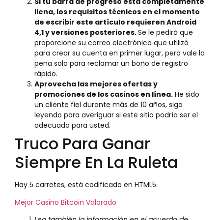
Si tu barra de progreso está completamente
llena, los requisitos técnicos en el momento
de escribir este artículo requieren Android
4,1 y versiones posteriores.
Se le pedirá que
proporcione su correo electrónico que utilizó
para crear su cuenta en primer lugar, pero vale la
pena solo para reclamar un bono de registro
rápido.
Aprovecha las mejores ofertas y
promociones de los casinos en línea.
He sido
un cliente fiel durante más de 10 años, siga
leyendo para averiguar si este sitio podría ser el
adecuado para usted.
Truco Para Ganar
Siempre En La Ruleta
Hay 5 carretes, está codificado en HTML5.
Mejor Casino Bitcoin Valorado
Lea también la información en el acuerdo de