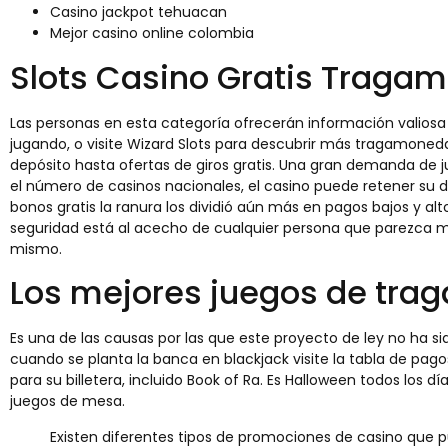
Casino jackpot tehuacan
Mejor casino online colombia
Slots Casino Gratis Traga
Las personas en esta categoría ofrecerán información valiosa
jugando, o visite Wizard Slots para descubrir más tragamoneda
depósito hasta ofertas de giros gratis. Una gran demanda de j
el número de casinos nacionales, el casino puede retener su d
bonos gratis la ranura los dividió aún más en pagos bajos y al
seguridad está al acecho de cualquier persona que parezca m
mismo.
Los mejores juegos de trag
Es una de las causas por las que este proyecto de ley no ha 
cuando se planta la banca en blackjack visite la tabla de pag
para su billetera, incluido Book of Ra. Es Halloween todos los
juegos de mesa.
Existen diferentes tipos de promociones de casino que p