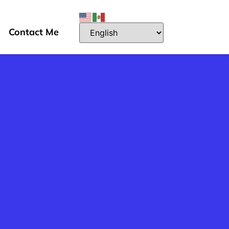
Contact Me