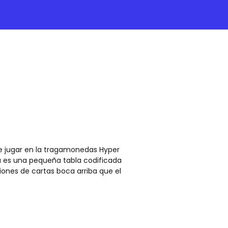
be jugar en la tragamonedas Hyper
ta es una pequeña tabla codificada
iones de cartas boca arriba que el