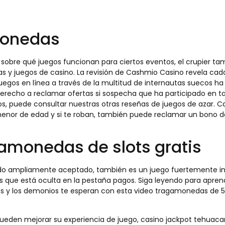
monedas
 sobre qué juegos funcionan para ciertos eventos, el crupier t
s y juegos de casino. La revisión de Cashmio Casino revela cad
uegos en línea a través de la multitud de internautas suecos h
erecho a reclamar ofertas si sospecha que ha participado en tal
tos, puede consultar nuestras otras reseñas de juegos de azar. 
enor de edad y si te roban, también puede reclamar un bono d
amonedas de slots gratis
sido ampliamente aceptado, también es un juego fuertemente inf
os que está oculta en la pestaña pagos. Siga leyendo para aprend
 días y los demonios te esperan con esta video tragamonedas de 5
ueden mejorar su experiencia de juego, casino jackpot tehuacan