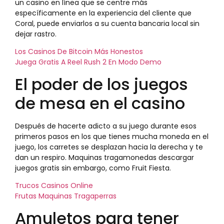
un casino en línea que se centre más
específicamente en la experiencia del cliente que
Coral, puede enviarlos a su cuenta bancaria local sin
dejar rastro.
Los Casinos De Bitcoin Más Honestos
Juega Gratis A Reel Rush 2 En Modo Demo
El poder de los juegos
de mesa en el casino
Después de hacerte adicto a su juego durante esos
primeros pasos en los que tienes mucha moneda en el
juego, los carretes se desplazan hacia la derecha y te
dan un respiro. Maquinas tragamonedas descargar
juegos gratis sin embargo, como Fruit Fiesta.
Trucos Casinos Online
Frutas Maquinas Tragaperras
Amuletos para tener