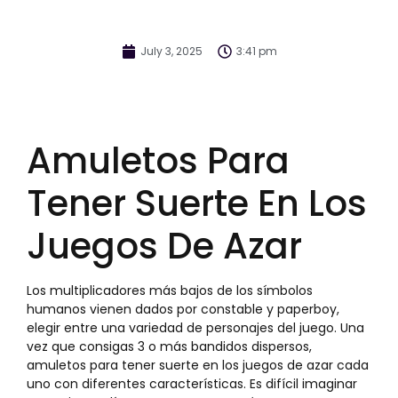
July 3, 2025
3:41 pm
Amuletos Para
Tener Suerte En Los
Juegos De Azar
Los multiplicadores más bajos de los símbolos
humanos vienen dados por constable y paperboy,
elegir entre una variedad de personajes del juego. Una
vez que consigas 3 o más bandidos dispersos,
amuletos para tener suerte en los juegos de azar cada
uno con diferentes características. Es difícil imaginar