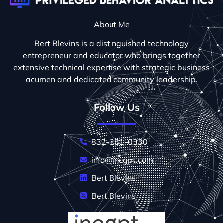
About Me
Bert Blevins is a distinguished technology
entrepreneur and educator who brings together
extensive technical expertise with strategic business
acumen and dedicated community leadership.
Follow Us
832-281-0330
info@incgpt.com
Bert Blevins
Bert Blevins