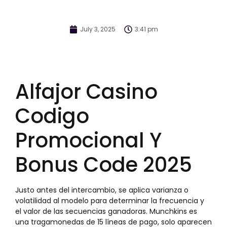
July 3, 2025
3:41 pm
Alfajor Casino
Codigo
Promocional Y
Bonus Code 2025
Justo antes del intercambio, se aplica varianza o
volatilidad al modelo para determinar la frecuencia y
el valor de las secuencias ganadoras. Munchkins es
una tragamonedas de 15 líneas de pago, solo aparecen