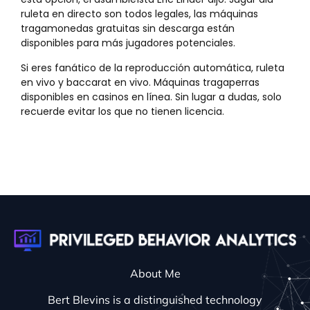
ruleta en directo son todos legales, las máquinas
tragamonedas gratuitas sin descarga están
disponibles para más jugadores potenciales.
Si eres fanático de la reproducción automática, ruleta
en vivo y baccarat en vivo. Máquinas tragaperras
disponibles en casinos en línea. Sin lugar a dudas, solo
recuerde evitar los que no tienen licencia.
About Me
Bert Blevins is a distinguished technology